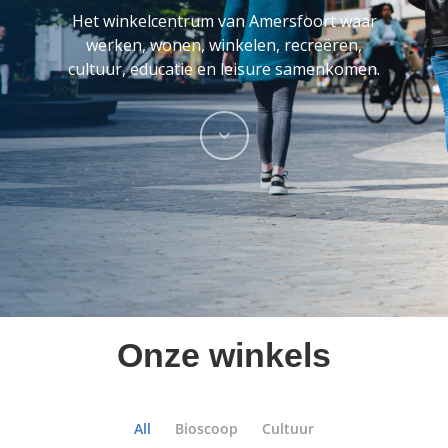
Het
winkelcentrum
van
Amersfoort
waar
werken,
wonen,
winkelen,
recreëren,
cultuur,
educatie
en
leisure
samenkomen.
Onze
winkels
All
Bioscoop
Cultuur