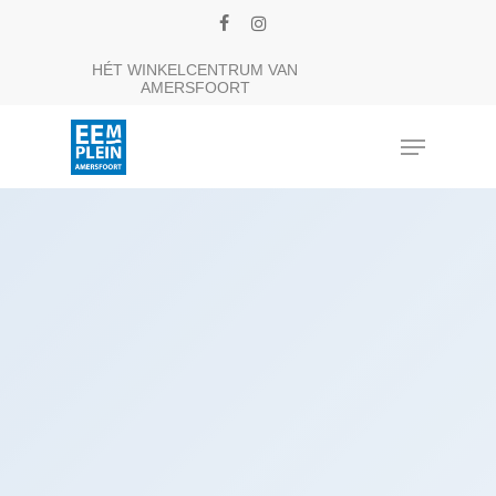
Skip
facebook
instagram
to
Close
HÉT WINKELCENTRUM VAN
main
AMERSFOORT
Menu
content
Menu