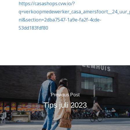
https://casashops.cvw.io/?
q=verkoopmedewerker_casa_amersfoort__24_uur_
nl&section=2dba7547-1a9e-fa2f-4cde-
53dd183fdf80
Previous Post
Tips juli 2023