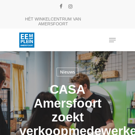
Skip
facebook
instagram
to
Close
HÉT WINKELCENTRUM VAN
main
AMERSFOORT
Menu
content
Menu
Nieuws
CASA
Amersfoort
zoekt
verkoopmedewerke