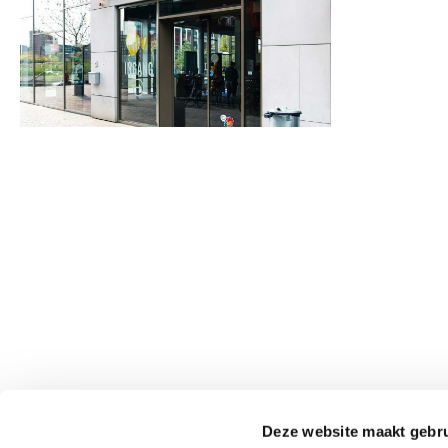
Pathé
[mbhi location="pathe"]
Deze website maakt gebru