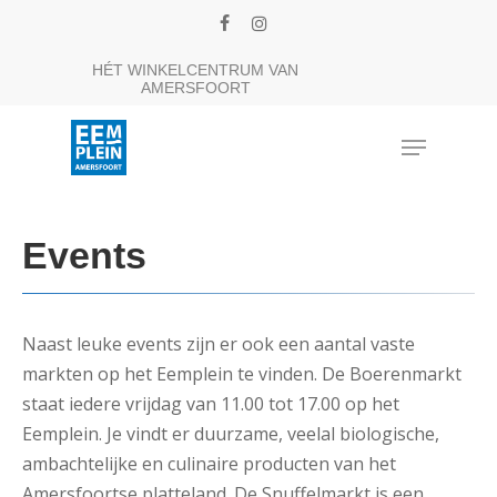
Skip
facebook
instagram
to
Close
HÉT WINKELCENTRUM VAN
main
AMERSFOORT
Menu
content
Menu
Events
Naast leuke events zijn er ook een aantal vaste
markten op het Eemplein te vinden. De Boerenmarkt
staat iedere vrijdag van 11.00 tot 17.00 op het
Eemplein. Je vindt er duurzame, veelal biologische,
ambachtelijke en culinaire producten van het
Amersfoortse platteland. De Snuffelmarkt is een