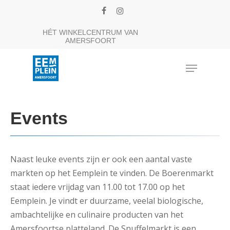
Skip
facebook
instagram
to
Close
HÉT WINKELCENTRUM VAN
main
AMERSFOORT
Menu
content
Menu
Events
Naast leuke events zijn er ook een aantal vaste
markten op het Eemplein te vinden. De Boerenmarkt
staat iedere vrijdag van 11.00 tot 17.00 op het
Eemplein. Je vindt er duurzame, veelal biologische,
ambachtelijke en culinaire producten van het
Amersfoortse platteland. De Snuffelmarkt is een