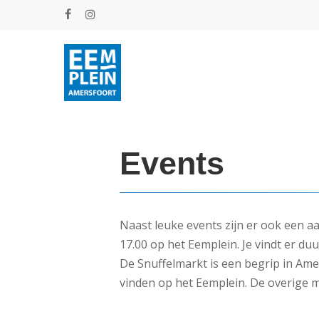
Skip
facebook
instagram
to
main
content
Events
Naast leuke events zijn er ook een a
17.00 op het Eemplein. Je vindt er du
De Snuffelmarkt is een begrip in Ame
vinden op het Eemplein. De overige m