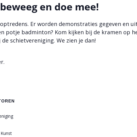
, beweeg en doe mee!
nsoptredens. Er worden demonstraties gegeven en ui
en potje badminton? Kom kijken bij de kramen op h
ij de schietvereniging. We zien je dan!
r.
TOREN
eniging
 Kunst