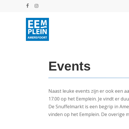
Skip
facebook
instagram
to
main
content
Events
Naast leuke events zijn er ook een a
17.00 op het Eemplein. Je vindt er du
De Snuffelmarkt is een begrip in Ame
vinden op het Eemplein. De overige m