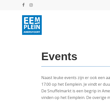
Skip
facebook
instagram
to
main
content
Events
Naast leuke events zijn er ook een a
17.00 op het Eemplein. Je vindt er du
De Snuffelmarkt is een begrip in Ame
vinden op het Eemplein. De overige m