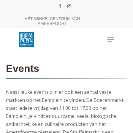
Skip
facebook
instagram
to
Close
HÉT WINKELCENTRUM VAN
main
AMERSFOORT
Menu
content
Menu
Events
Naast leuke events zijn er ook een aantal vaste
markten op het Eemplein te vinden. De Boerenmarkt
staat iedere vrijdag van 11.00 tot 17.00 op het
Eemplein. Je vindt er duurzame, veelal biologische,
ambachtelijke en culinaire producten van het
Amersfoortse platteland. De Snuffelmarkt is een